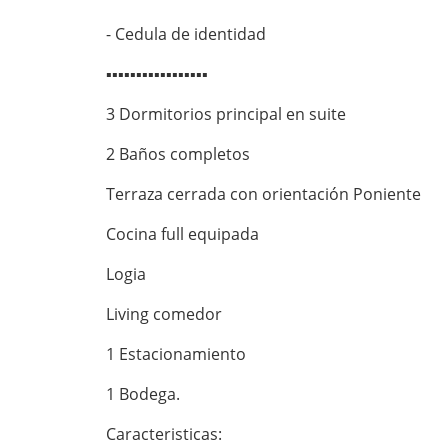
- Cedula de identidad
▪︎▪︎▪︎▪︎▪︎▪︎▪︎▪︎▪︎▪︎▪︎▪︎▪︎▪︎▪︎▪︎▪︎
3 Dormitorios principal en suite
2 Baños completos
Terraza cerrada con orientación Poniente
Cocina full equipada
Logia
Living comedor
1 Estacionamiento
1 Bodega.
Caracteristicas: