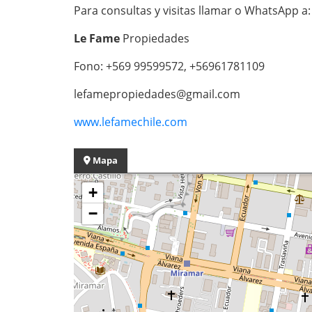
Para consultas y visitas llamar o WhatsApp a:
Le Fame
Propiedades
Fono: +569 99599572, +56961781109
lefamepropiedades@gmail.com
www.lefamechile.com
Mapa
+
−