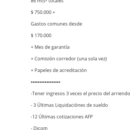
86 mts² totales
$ 750.000 +
Gastos comunes desde
$ 170.000
+ Mes de garantía
+ Comisión corredor (una sola vez)
+ Papeles de acreditación
▪︎▪︎▪︎▪︎▪︎▪︎▪︎▪︎▪︎▪︎▪︎▪︎▪︎▪︎▪︎▪︎▪︎
-Tener ingresos 3 veces el precio del arriend
- 3 Últimas Liquidaciónes de sueldo
-12 Últimas cotizaciones AFP
- Dicom