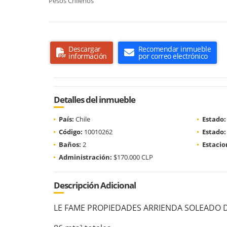
Pesos Chilenos
Descargar
Recomendar inmueble
información
por correo electrónico
Detalles del inmueble
País:
Chile
Estado:
Código:
10010262
Estado:
Baños:
2
Estaci
Administración:
$170.000 CLP
Descripción Adicional
LE FAME PROPIEDADES ARRIENDA SOLEADO D