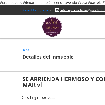
#propiedades #departamento #arriendo #vendo #casa #parcela
Select Language
▼
lefamepropiedades@gmail.com
Inicio
Detalles del inmueble
SE ARRIENDA HERMOSO Y CO
MAR vl
Código
: 10010262