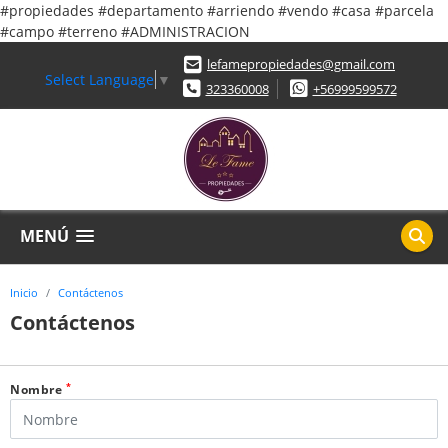
#propiedades #departamento #arriendo #vendo #casa #parcela
#campo #terreno #ADMINISTRACION
lefamepropiedades@gmail.com
Select Language
▼
323360008
+56999599572
MENÚ
Inicio
Contáctenos
Contáctenos
*
Nombre