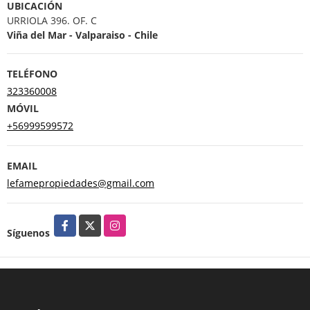
UBICACIÓN
URRIOLA 396. OF. C
Viña del Mar - Valparaiso - Chile
TELÉFONO
323360008
MÓVIL
+56999599572
EMAIL
lefamepropiedades@gmail.com
Facebook
X
Instagram
Síguenos