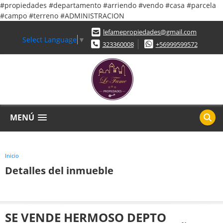
#propiedades #departamento #arriendo #vendo #casa #parcela
#campo #terreno #ADMINISTRACION
lefamepropiedades@gmail.com
Select Language
▼
323360008
+56999599572
MENÚ
Inicio
Detalles del inmueble
SE VENDE HERMOSO DEPTO