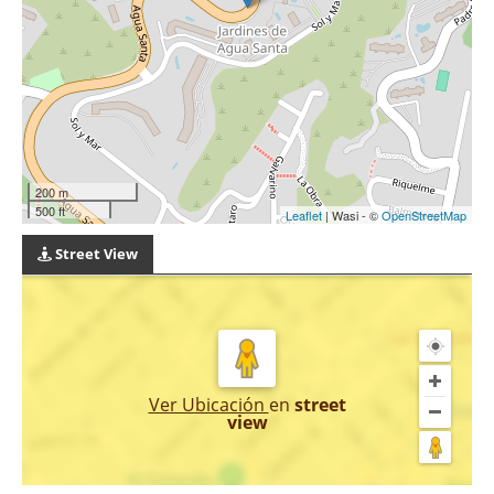
200 m
500 ft
Leaflet
| Wasi - ©
OpenStreetMap
Street View
Ver Ubicación
en
street
view