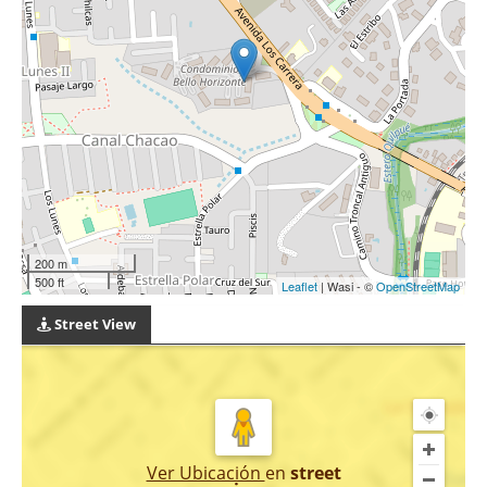
200 m
500 ft
Leaflet
| Wasi - ©
OpenStreetMap
Street View
Ver Ubicación
en
street