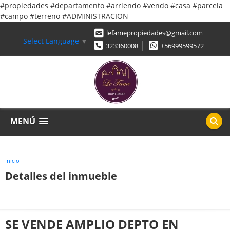
#propiedades #departamento #arriendo #vendo #casa #parcela
#campo #terreno #ADMINISTRACION
lefamepropiedades@gmail.com
Select Language
▼
323360008
+56999599572
MENÚ
Inicio
Detalles del inmueble
SE VENDE AMPLIO DEPTO EN