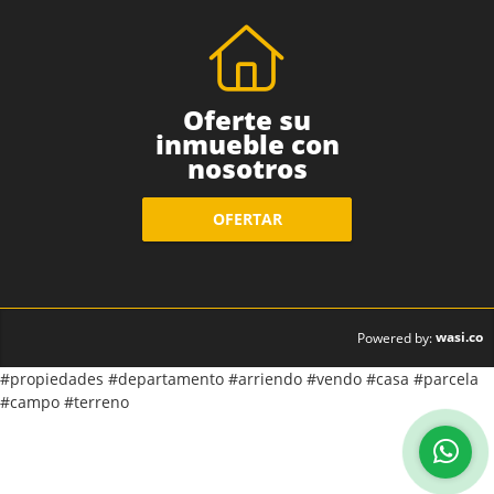
Oferte su
inmueble con
nosotros
OFERTAR
wasi.co
Powered by:
#propiedades #departamento #arriendo #vendo #casa #parcela
#campo #terreno