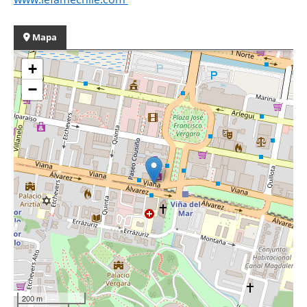
Mapa
+
−
200 m