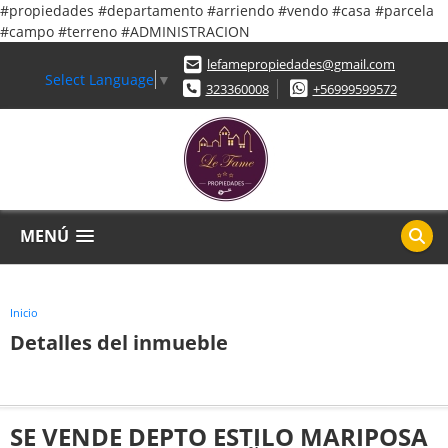
#propiedades #departamento #arriendo #vendo #casa #parcela
#campo #terreno #ADMINISTRACION
lefamepropiedades@gmail.com
Select Language
▼
323360008
+56999599572
MENÚ
Inicio
Detalles del inmueble
SE VENDE DEPTO ESTILO MARIPOSA