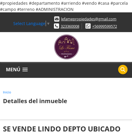
#propiedades #departamento #arriendo #vendo #casa #parcela
#campo #terreno #ADMINISTRACION
lefamepropiedades@gmail.com
Select Language
▼
323360008
+56999599572
MENÚ
Inicio
Detalles del inmueble
SE VENDE LINDO DEPTO UBICADO