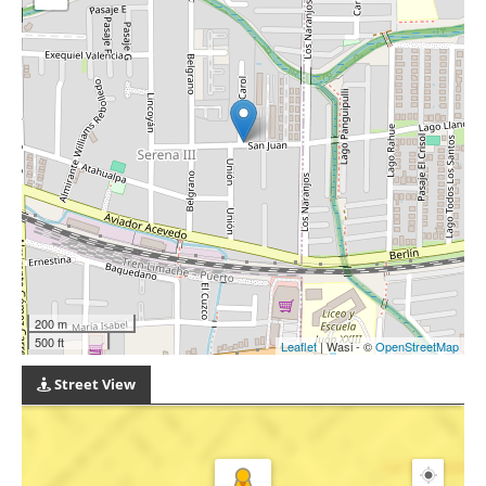
200 m
500 ft
Leaflet
| Wasi - ©
OpenStreetMap
Street View