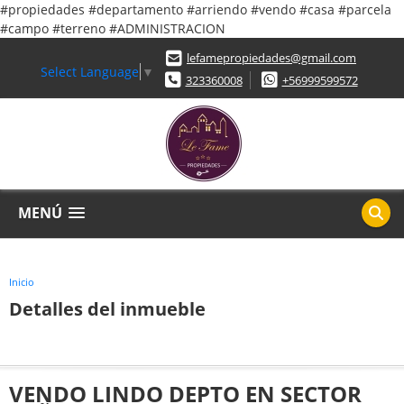
#propiedades #departamento #arriendo #vendo #casa #parcela
#campo #terreno #ADMINISTRACION
lefamepropiedades@gmail.com
Select Language
▼
323360008
+56999599572
MENÚ
Inicio
Detalles del inmueble
VENDO LINDO DEPTO EN SECTOR