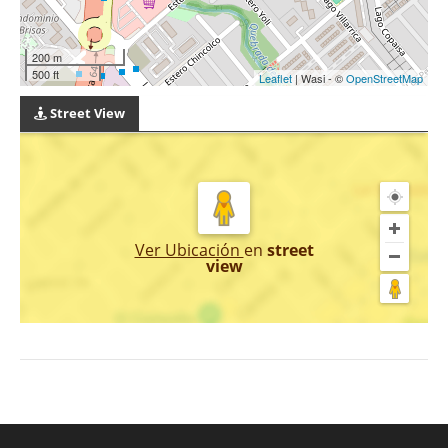
200 m
500 ft
Leaflet
| Wasi - ©
OpenStreetMap
Street View
Ver Ubicación
en
street
view