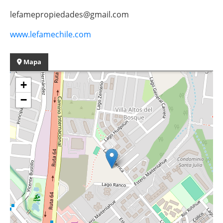
lefamepropiedades@gmail.com
www.lefamechile.com
Mapa
+
−