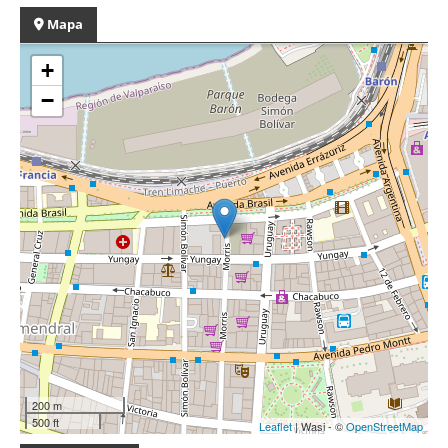
Mapa
+
−
200 m
500 ft
Leaflet
| Wasi - ©
OpenStreetMap