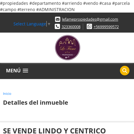
#propiedades #departamento #arriendo #vendo #casa #parcela
#campo #terreno #ADMINISTRACION
lefamepropiedades@gmail.com
Select Language
▼
323360008
+56999599572
MENÚ
Inicio
Detalles del inmueble
SE VENDE LINDO Y CENTRICO