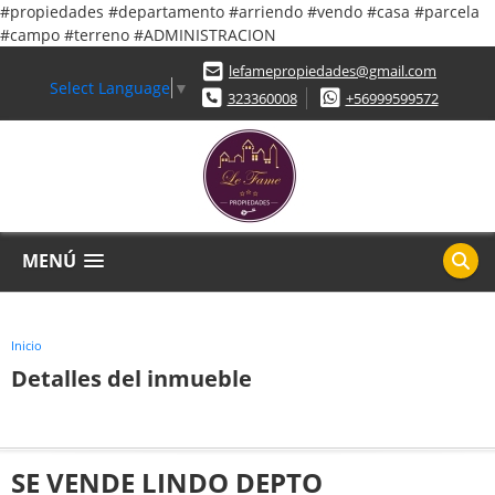
#propiedades #departamento #arriendo #vendo #casa #parcela
#campo #terreno #ADMINISTRACION
lefamepropiedades@gmail.com
Select Language
▼
323360008
+56999599572
MENÚ
Inicio
Detalles del inmueble
SE VENDE LINDO DEPTO