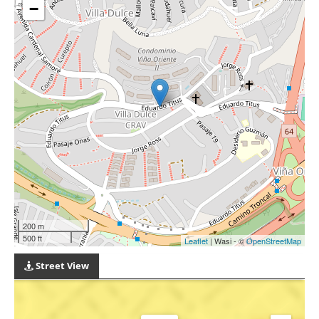
−
200 m
500 ft
Leaflet
| Wasi - ©
OpenStreetMap
Street View