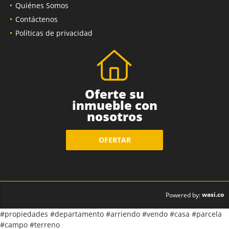
Quiénes Somos
Contáctenos
Políticas de privacidad
Oferte su
inmueble con
nosotros
OFERTAR
wasi.co
Powered by:
#propiedades #departamento #arriendo #vendo #casa #parcela
#campo #terreno