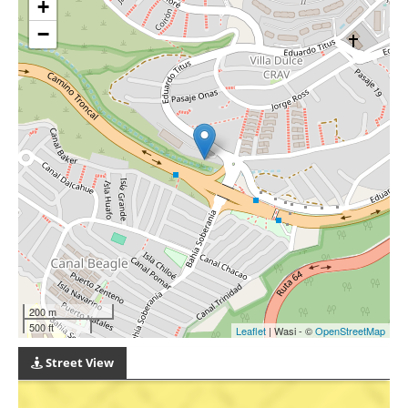
+
−
200 m
500 ft
Leaflet
| Wasi - ©
OpenStreetMap
Street View