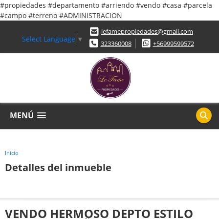
#propiedades #departamento #arriendo #vendo #casa #parcela
#campo #terreno #ADMINISTRACION
lefamepropiedades@gmail.com
Select Language
▼
323360008
+56999599572
MENÚ
Inicio
Detalles del inmueble
VENDO HERMOSO DEPTO ESTILO