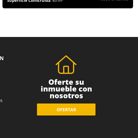
Superficie Construida
: 45 m²
ÓN
Oferte su
inmueble con
nosotros
s
OFERTAR