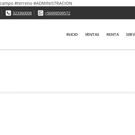
 #campo #terreno #ADMINISTRACION
323360008
+56999599572
INICIO
VENTAS
RENTA
SERV