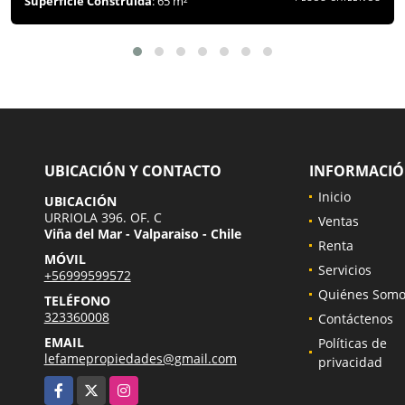
Superficie Construida
: 65 m²
UBICACIÓN Y CONTACTO
INFORMACI
Inicio
UBICACIÓN
URRIOLA 396. OF. C
Ventas
Viña del Mar - Valparaiso - Chile
Renta
MÓVIL
Servicios
+56999599572
Quiénes Somo
TELÉFONO
323360008
Contáctenos
EMAIL
Políticas de
lefamepropiedades@gmail.com
privacidad
Facebook
X
Instagram