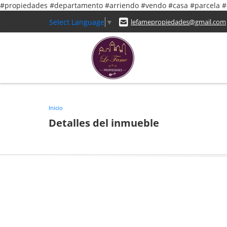
#propiedades #departamento #arriendo #vendo #casa #parcela
Select Language
▼
lefamepropiedades@gmail.com
Inicio
Detalles del inmueble