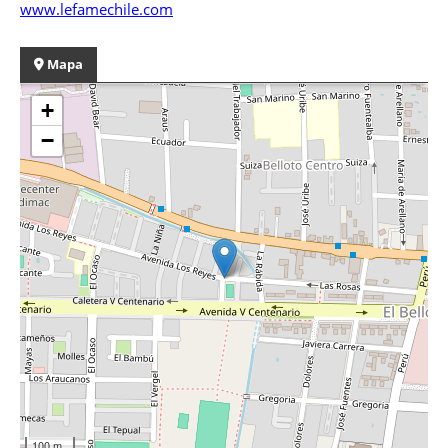
www.lefamechile.com
Mapa
+
−
100 m