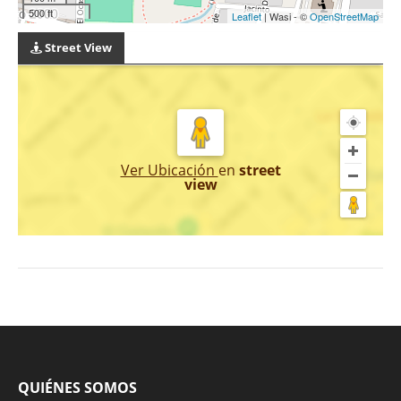
500 ft
Leaflet
| Wasi - ©
OpenStreetMap
Street View
Ver Ubicación
en
street
view
QUIÉNES SOMOS