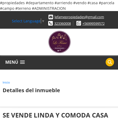
#propiedades #departamento #arriendo #vendo #casa #parcela
#campo #terreno #ADMINISTRACION
lefamepropiedades@gmail.com
Select Language
▼
323360008
+56999599572
MENÚ
Inicio
Detalles del inmueble
SE VENDE LINDA Y COMODA CASA