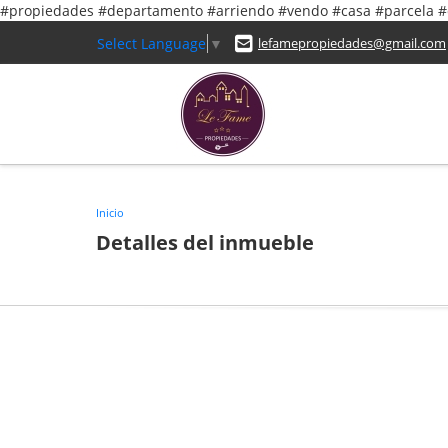
#propiedades #departamento #arriendo #vendo #casa #parcela
Select Language
▼
lefamepropiedades@gmail.com
Inicio
Detalles del inmueble