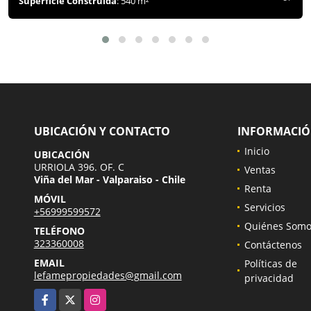
Superficie Construida
: 540 m²
UBICACIÓN Y CONTACTO
INFORMACI
Inicio
UBICACIÓN
URRIOLA 396. OF. C
Ventas
Viña del Mar - Valparaiso - Chile
Renta
MÓVIL
Servicios
+56999599572
Quiénes Somo
TELÉFONO
323360008
Contáctenos
EMAIL
Políticas de
lefamepropiedades@gmail.com
privacidad
Facebook
X
Instagram