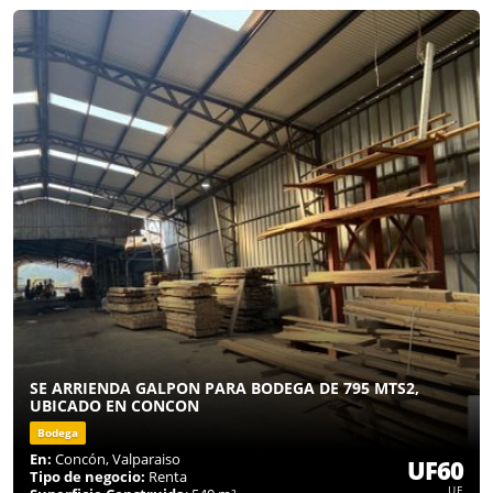
SE ARRIENDA GALPON PARA BODEGA DE 795 MTS2,
UBICADO EN CONCON
Bodega
En:
Concón, Valparaiso
UF60
Tipo de negocio:
Renta
UF