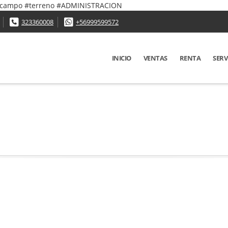
 #campo #terreno #ADMINISTRACION
323360008
+56999599572
INICIO
VENTAS
RENTA
SERV