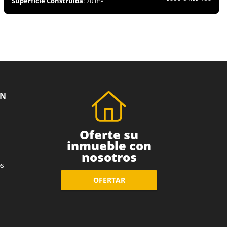
Superficie Construida
: 70 m²
ÓN
Oferte su
inmueble con
nosotros
s
OFERTAR