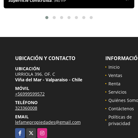
Superficie Construida
: 540 m²
UBICACIÓN Y CONTACTO
INFORMACI
Inicio
UBICACIÓN
URRIOLA 396. OF. C
Ventas
Viña del Mar - Valparaiso - Chile
Renta
MÓVIL
Servicios
+56999599572
Quiénes Somo
TELÉFONO
323360008
Contáctenos
EMAIL
Políticas de
lefamepropiedades@gmail.com
privacidad
Facebook
X
Instagram