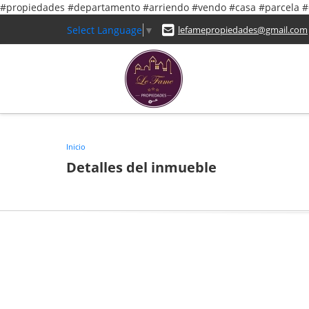
#propiedades #departamento #arriendo #vendo #casa #parcela
Select Language
▼
lefamepropiedades@gmail.com
Inicio
Detalles del inmueble