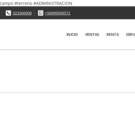
 #campo #terreno #ADMINISTRACION
323360008
+56999599572
INICIO
VENTAS
RENTA
SERV