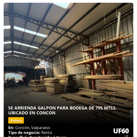
SE ARRIENDA GALPON PARA BODEGA DE 795 MTS2,
UBICADO EN CONCON
Bodega
En:
Concón, Valparaiso
UF60
Tipo de negocio:
Renta
UF