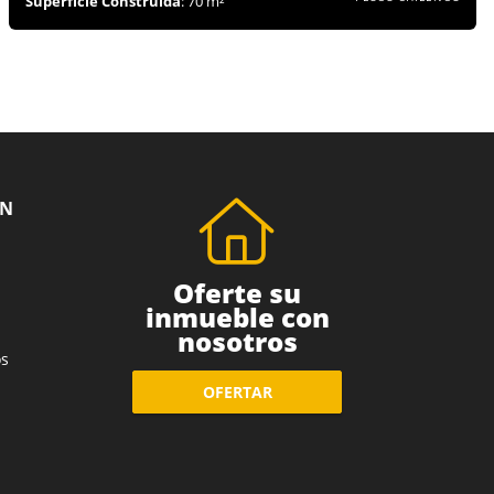
Superficie Construida
: 70 m²
ÓN
Oferte su
inmueble con
nosotros
s
OFERTAR