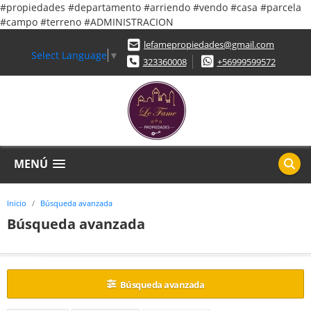
#propiedades #departamento #arriendo #vendo #casa #parcela
#campo #terreno #ADMINISTRACION
lefamepropiedades@gmail.com
Select Language
▼
323360008
+56999599572
MENÚ
Inicio
Búsqueda avanzada
Búsqueda avanzada
Búsqueda avanzada