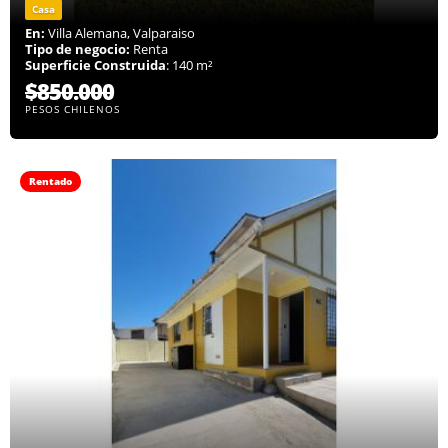
Casa
En:
Villa Alemana, Valparaiso
Tipo de negocio:
Renta
Superficie Construida
: 140 m²
$850.000
PESOS CHILENOS
Rentado