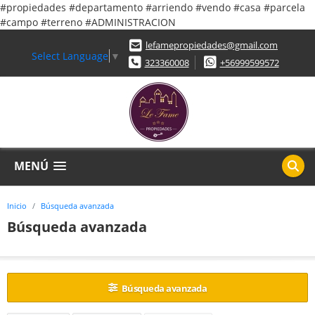
#propiedades #departamento #arriendo #vendo #casa #parcela
#campo #terreno #ADMINISTRACION
lefamepropiedades@gmail.com
Select Language
▼
323360008
+56999599572
MENÚ
Inicio
Búsqueda avanzada
Búsqueda avanzada
Búsqueda avanzada