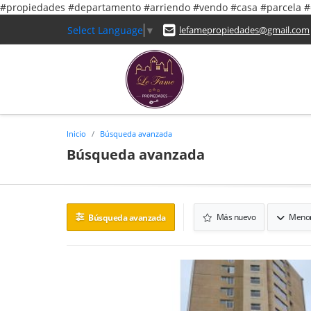
#propiedades #departamento #arriendo #vendo #casa #parcela
Select Language
▼
lefamepropiedades@gmail.com
Inicio
Búsqueda avanzada
Búsqueda avanzada
Más nuevo
Menor
Búsqueda avanzada