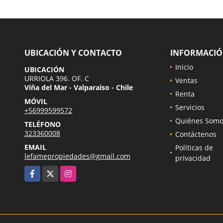
UBICACIÓN Y CONTACTO
INFORMACI
Inicio
UBICACIÓN
URRIOLA 396. OF. C
Ventas
Viña del Mar - Valparaiso - Chile
Renta
MÓVIL
Servicios
+56999599572
Quiénes Somo
TELÉFONO
323360008
Contáctenos
EMAIL
Políticas de
lefamepropiedades@gmail.com
privacidad
Facebook
X
Instagram