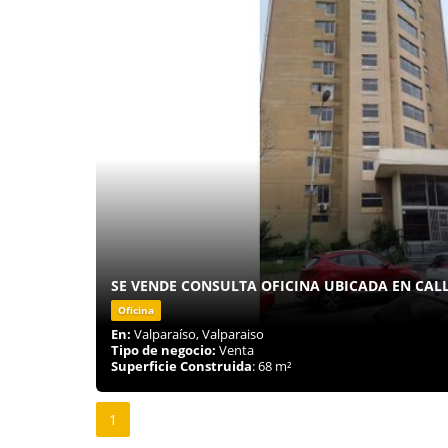
SE VENDE CONSULTA OFICINA UBICADA EN CAL
Oficina
En:
Valparaíso, Valparaiso
Tipo de negocio:
Venta
Superficie Construida
: 68 m²
1