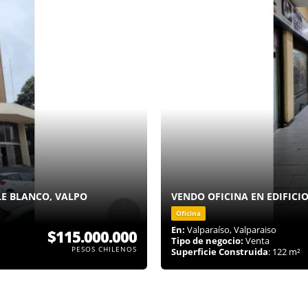
LE BLANCO, VALPO
VENDO OFICINA EN EDIFICI
Oficina
En:
Valparaíso, Valparaiso
$115.000.000
Tipo de negocio:
Venta
PESOS CHILENOS
Superficie Construida
: 122 m²