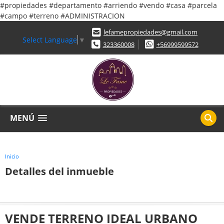
#propiedades #departamento #arriendo #vendo #casa #parcela
#campo #terreno #ADMINISTRACION
lefamepropiedades@gmail.com
Select Language
▼
323360008
+56999599572
MENÚ
Inicio
Detalles del inmueble
VENDE TERRENO IDEAL URBANO