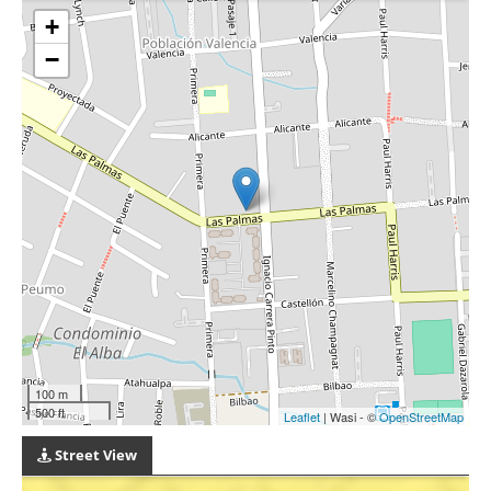
+
−
100 m
500 ft
Leaflet
| Wasi - ©
OpenStreetMap
Street View